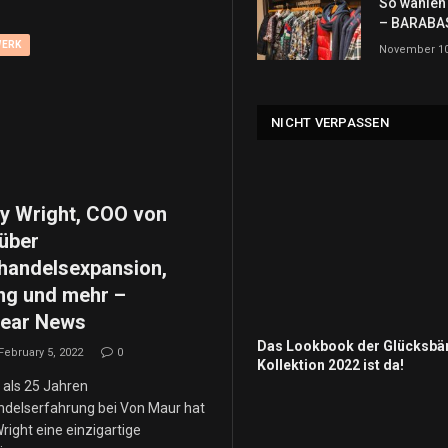
So wählen 
– BARAB
ERK
November 10
NICHT VERPASSEN
y Wright, COO von
 über
lhandelsexpansion,
ng und mehr –
ear News
Das Lookbook der Glücksbä
February 5, 2022
0
Kollektion 2022 ist da!
 als 25 Jahren
ndelserfahrung bei Von Maur hat
ight eine einzigartige