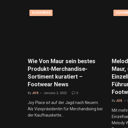
SCHUHWERK
SCHUHW
Wie Von Maur sein bestes
Melod
Produkt-Merchandise-
Maur,
Sortiment kuratiert –
Einze
Footwear News
Führu
Footw
By
JOS
January 2, 2022
0
By
JOS
Joy Place ist auf der Jagd nach Neuem.
Als Vizepräsidentin für Merchandising bei
Mit mehr
der Kaufhauskette…
Einzelha
Melody Wr