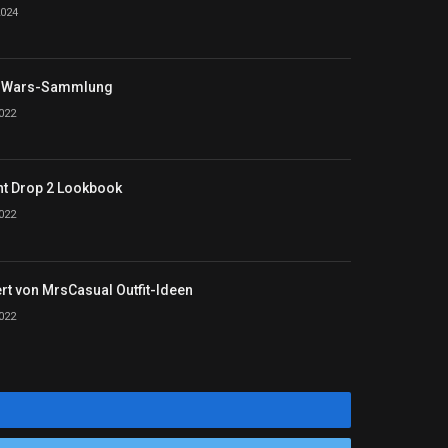
2024
r Wars-Sammlung
2022
ht Drop 2 Lookbook
2022
t von MrsCasual Outfit-Ideen
2022