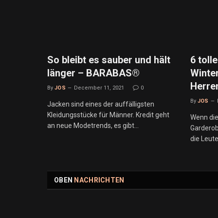
So bleibt es sauber und hält
6 toll
länger – BARABAS®
Winter
Herre
By
JOS
December 11, 2021
0
By
JOS
Jacken sind eines der auffälligsten
Kleidungsstücke für Männer. Kredit geht
Wenn die
an neue Modetrends, es gibt…
Garderob
die Leut
OBEN
NACHRICHTEN