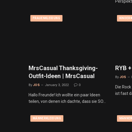
Perspekt
FRAUENKLEIDUNG
KINDER
MrsCasual Thanksgiving-
RYB +
Outfit-Ideen | MrsCasual
By
JOS
By
JOS
January 3, 2022
0
Die Rock
ist fast 
Hallo Freunde! Ich wollte ein paar Ideen
teilen, von denen ich dachte, dass sie SO…
MÄNNERKLEIDUNG
MÄNNER