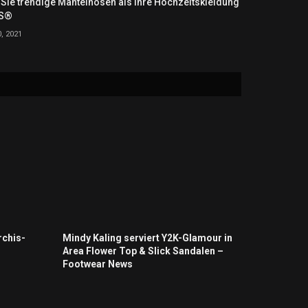
Sie trendige Mantelhosen als Ihre Hochzeitskleidung
AS®
, 2021
rchis-
Mindy Kaling serviert Y2K-Glamour in
Area Flower Top & Slick Sandalen –
Footwear News