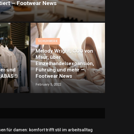
tiert – Footwear News
SCHUHWERK
Melody Wright, COO von
Maur, über
Einzelhandelsexpansion,
ber und
Führung und mehr –
ARABAS®
Footwear News
February 5, 2022
en für damen: komfort trifft stil im arbeitsalltag