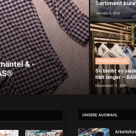
Sortiment kura
January 2, 2022
MÄNNERKLEIDUNG
mäntel & -
So bleibt es sau
BAS®
hält länger – B
December 11, 2021
UNSERE AUSWAHL
Arbeitshos