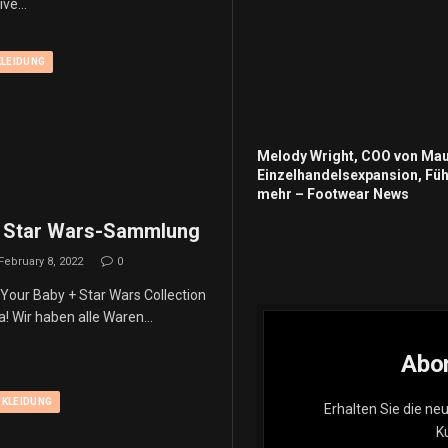
ive…
KLEIDUNG
Melody Wright, COO von Mau
Einzelhandelsexpansion, Fü
mehr – Footwear News
 Star Wars-Sammlung
February 8, 2022
0
 Your Baby + Star Wars Collection
da! Wir haben alle Waren…
Abon
KLEIDUNG
Erhalten Sie die ne
K