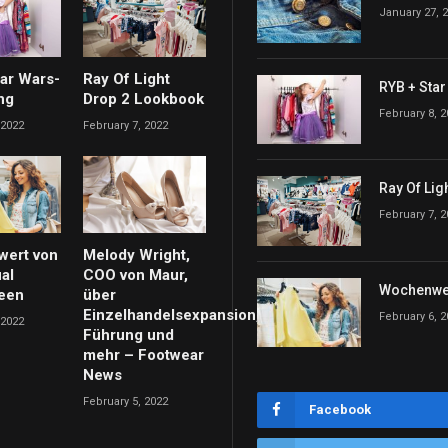
January 27, 
ar Wars-
Ray Of Light
RYB + Sta
ng
Drop 2 Lookbook
February 8, 
 2022
February 7, 2022
Ray Of Lig
February 7, 
ert von
Melody Wright,
al
COO von Maur,
Wochenwer
deen
über
Einzelhandelsexpansion,
February 6, 
 2022
Führung und
mehr – Footwear
News
February 5, 2022
Facebook