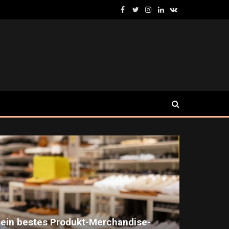
Facebook
Twitter
Instagram
LinkedIn
VKontakte
ein bestes Produkt-Merchandise-