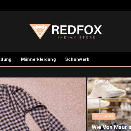
idung
Männerkleidung
Schuhwerk
SCHUHWERK
Wie Von Maur s